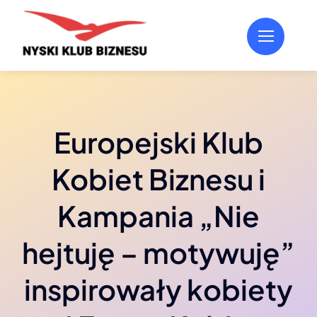
Przejdź
do
zawartości
Europejski Klub
Kobiet Biznesu i
Kampania „Nie
hejtuję – motywuję”
inspirowały kobiety