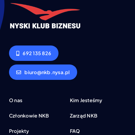
692 135 826
biuro@nkb.nysa.pl
O nas
Kim Jesteśmy
Członkowie NKB
Zarząd NKB
Projekty
FAQ