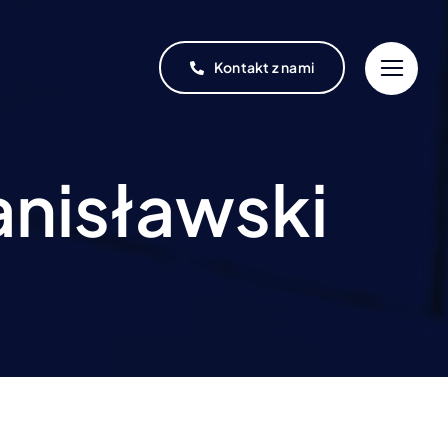
Kontakt z nami
anisławski