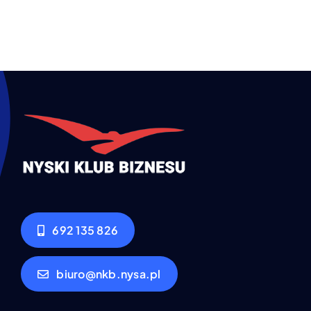
692 135 826
biuro@nkb.nysa.pl